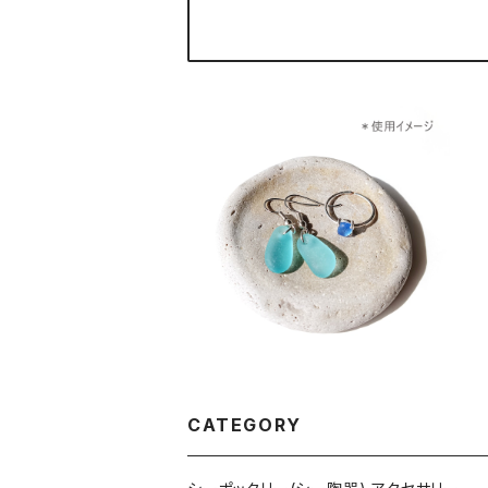
シーポッタリー(シー陶器) アク
セサリートレイ SCD-6
¥1,300
CATEGORY