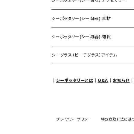
シーポッタリー(シー陶器) アクセサリー
ネックレス
シーポッタリー(シー陶器) 素材
ピアス・イヤリング
アクセサリー用
シーポッタリー(シー陶器) 雑貨
ペンダントヘッド（トップ）
クラフト用
オブジェ・置物
シーグラス（ビーチグラス）アイテム
ブレスレット
その他
｜
シーポッタリーとは
｜
Q＆A
｜
お知らせ
リング
プライバシーポリシー
特定商取引法に基