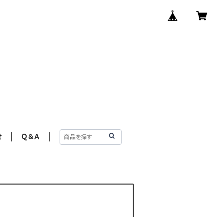
せ
Ｑ＆Ａ