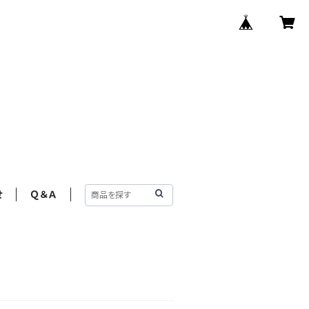
せ
Ｑ＆Ａ