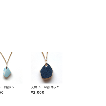
シー陶器（シーポ
天然 シー陶器 ネックレ
ー） ネックレス P
ス PN-27
50
¥2,000