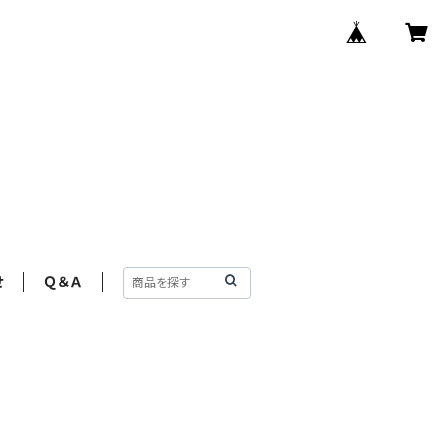
せ
Ｑ＆Ａ