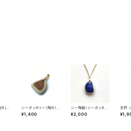
陶片)
シーポッタリー（陶片）
シー陶器（シーポッタリ
天然 
PT-3
ペンダントトップ PT-1
ー） ネックレス PN-28
ッタリ
¥1,400
¥2,000
¥1,9
N-26