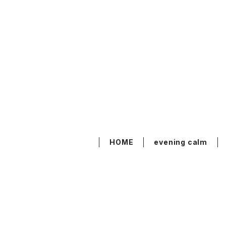
HOME
evening calm