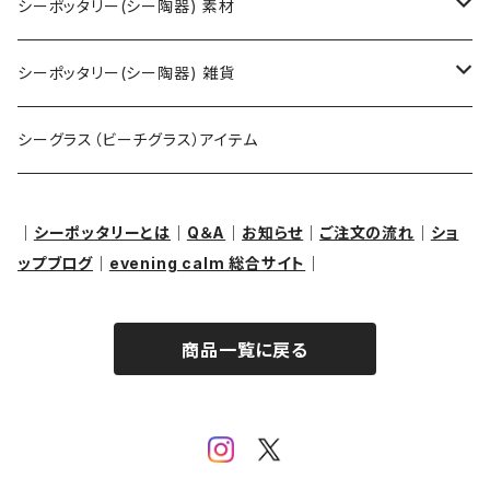
ネックレス
シーポッタリー(シー陶器) 素材
ピアス・イヤリング
アクセサリー用
シーポッタリー(シー陶器) 雑貨
ペンダントヘッド（トップ）
クラフト用
オブジェ・置物
シーグラス（ビーチグラス）アイテム
ブレスレット
その他
｜
シーポッタリーとは
｜
Q＆A
｜
お知らせ
｜
ご注文の流れ
｜
ショ
ップブログ
｜
evening calm 総合サイト
｜
リング
商品一覧に戻る