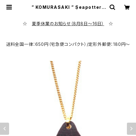
” KOMURASAKI ” Seapottery
Necklace PN-12 | シーポッタリ
ー専門店 evening calm
☆
夏季休業のお知らせ（8月8日～16日）
☆
送料全国一律：650円（宅急便コンパクト）/定形外郵便：180円～