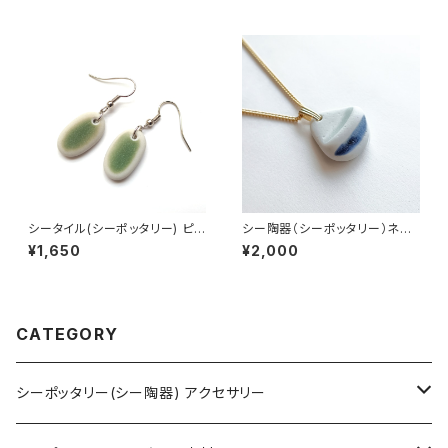
シータイル(シーポッタリー) ピア
シー陶器（シーポッタリー）ネッ
ス PP-5
クレス PN-20
¥1,650
¥2,000
CATEGORY
シーポッタリー(シー陶器) アクセサリー