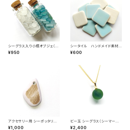
シーグラス入り小瓶オブジェ（
シータイル ハンドメイド素材
水色系or白色系 ）BZ-001
（水色・正方形）PS-8
¥950
¥600
アクセサリー用 シーポッタリー
ビー玉 シーグラス（シーマーブ
素材 PAS-1
ル）ネックレス MN-1
¥1,000
¥2,400