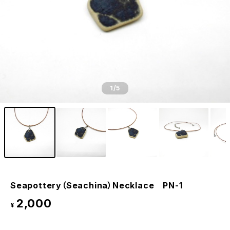
1
/5
Seapottery（Seachina）Necklace PN-1
2,000
¥