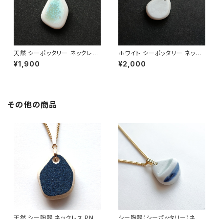
天然 シーポッタリー ネックレス
ホワイト シーポッタリー ネック
PN-25
レス PN-23
¥1,900
¥2,000
その他の商品
天然 シー陶器 ネックレス PN-
シー陶器（シーポッタリー）ネッ