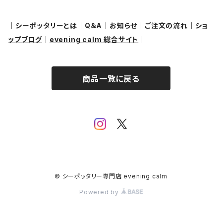
ブレスレット
その他
｜
シーポッタリーとは
｜
Q＆A
｜
お知らせ
｜
ご注文の流れ
｜
ショ
ップブログ
｜
evening calm 総合サイト
｜
リング
商品一覧に戻る
© シーポッタリー専門店 evening calm
Powered by