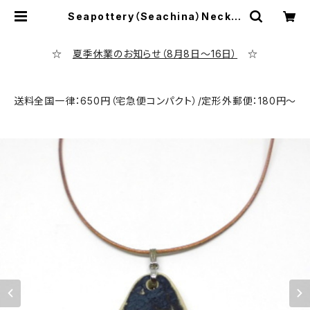
Seapottery（Seachina）Neckla
ce PN-1 | シーポッタリー専門店
evening calm
☆
夏季休業のお知らせ（8月8日～16日）
☆
送料全国一律：650円（宅急便コンパクト）/定形外郵便：180円～