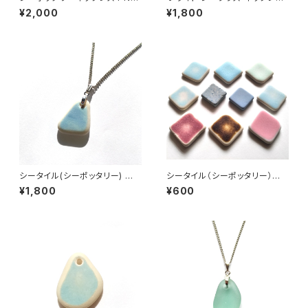
5
MN-48
¥2,000
¥1,800
シータイル(シーポッタリー) ネッ
シータイル（シーポッタリー）素
クレス PN-16
材 PS-2
¥1,800
¥600