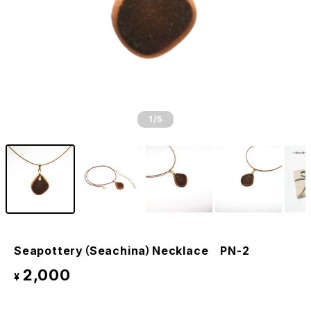
1
/5
Seapottery（Seachina）Necklace PN-2
2,000
¥