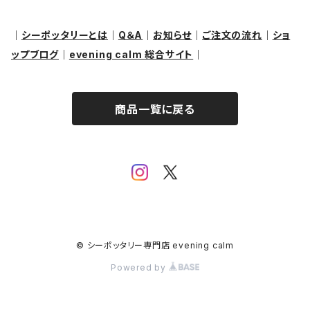
ブレスレット
その他
｜
シーポッタリーとは
｜
Q＆A
｜
お知らせ
｜
ご注文の流れ
｜
ショ
ップブログ
｜
evening calm 総合サイト
｜
リング
商品一覧に戻る
© シーポッタリー専門店 evening calm
Powered by