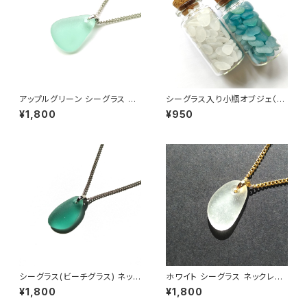
アップルグリーン シーグラス ネ
シーグラス入り小瓶オブジェ（
ックレス BN-88
水色系or白色系 ）BZ-001
¥1,800
¥950
シーグラス(ビーチグラス) ネック
ホワイト シーグラス ネックレス
レス MN-24
MN-48
¥1,800
¥1,800