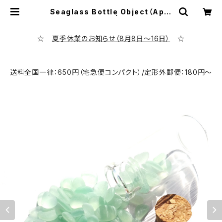
Seaglass Bottle Object（Appl
e Green）BZ-75 | シーポッタリー
専門店 evening calm
☆
夏季休業のお知らせ（8月8日～16日）
☆
送料全国一律：650円（宅急便コンパクト）/定形外郵便：180円～