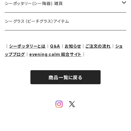
ピアス・イヤリング
アクセサリー用
シーポッタリー(シー陶器) 雑貨
ペンダントヘッド（トップ）
クラフト用
オブジェ・置物
シーグラス（ビーチグラス）アイテム
ブレスレット
その他
｜
シーポッタリーとは
｜
Q＆A
｜
お知らせ
｜
ご注文の流れ
｜
ショ
ップブログ
｜
evening calm 総合サイト
｜
リング
商品一覧に戻る