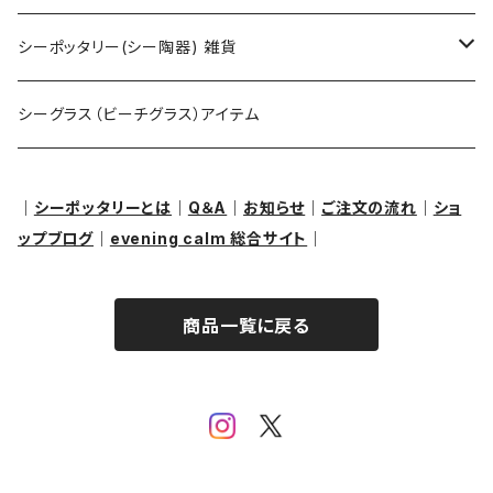
ピアス・イヤリング
アクセサリー用
シーポッタリー(シー陶器) 雑貨
ペンダントヘッド（トップ）
クラフト用
オブジェ・置物
シーグラス（ビーチグラス）アイテム
ブレスレット
その他
｜
シーポッタリーとは
｜
Q＆A
｜
お知らせ
｜
ご注文の流れ
｜
ショ
ップブログ
｜
evening calm 総合サイト
｜
リング
商品一覧に戻る