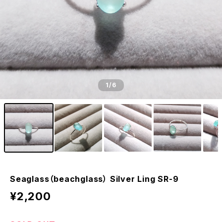
1
/6
Seaglass（beachglass） Silver Ling SR-9
¥2,200