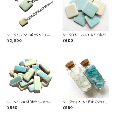
シータイル(シーポッタリー) ネッ
シータイル ハンドメイド素材
クレス PN-13
（水色・正方形）PS-8
¥2,600
¥600
シータイル素材（水色・エメラル
シーグラス入り小瓶オブジェ（
ドグリーン系）PS-9
水色系or白色系 ）BZ-001
¥850
¥950