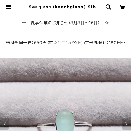
Seaglass（beachglass） Silver
Ling SR-9 | シーポッタリー専門店
evening calm
☆
夏季休業のお知らせ（8月8日～16日）
☆
送料全国一律：650円（宅急便コンパクト）/定形外郵便：180円～